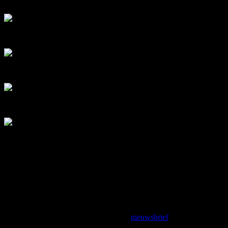
Laurence Aëgerter – Machinery of Me 2020 – foto: Peter Cox
Laurence Aëgerter – Machinery of Me 2020 – foto: Peter Cox
Laurence Aëgerter – Machinery of Me 2020 – foto: Peter Cox
Lotte Geeven – Machinery of Me 2022 – foto: Jeroen Musch
Sander Breure & Witte van Hulzen – Machinery of Me 2022 – foto:
Eva Broekema
Programma
Zomerstop
Houd voor aanvullende programmaonderdelen de website in de
gaten
of schrijf je in voor de
nieuwsbrief
.