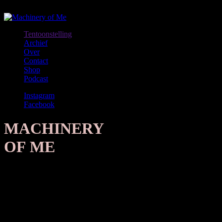
Menu
Tentoonstelling
Archief
Over
Contact
Shop
Podcast
Instagram
Facebook
MACHINERY
OF ME
Machinery of Me is een presentatie-instelling voor hedendaagse
kunst op een voormalig defensieterrein aan de rand van Arnhem. In
een monumentale stookruimte en munitiekelder zijn twee
presentatieruimtes en een klein kunstenaarsverblijf gerealiseerd.
Machinery of Me nodigt er sinds 2019 (inter)nationale kunstenaars
uit om nieuw werk te maken dat de gelaagdheid van de locatie in